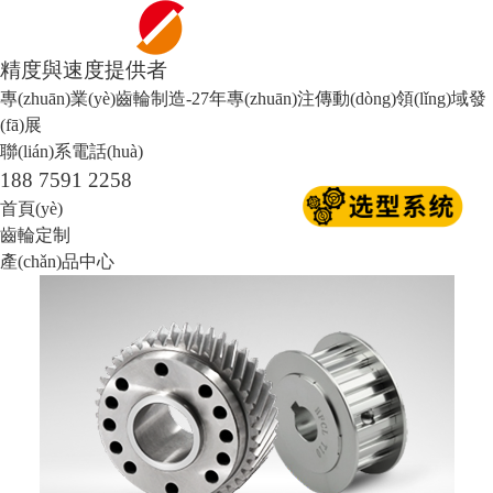
精度與速度提供者
專(zhuān)業(yè)齒輪制造-27年專(zhuān)注傳動(dòng)領(lǐng)域發
(fā)展
聯(lián)系電話(huà)
188 7591 2258
首頁(yè)
齒輪定制
產(chǎn)品中心