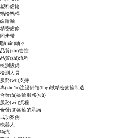
塑料齒輪
蝸輪蝸桿
齒輪軸
精密齒條
同步帶
聯(lián)軸器
品質(zhì)管控
品質(zhì)流程
檢測設備
檢測人員
服務(wù)支持
專(zhuān)注設備領(lǐng)域精密齒輪制造
合發(fā)齒輪服務(wù)
服務(wù)流程
合發(fā)齒輪的承諾
成功案例
機器人
物流