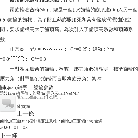
兩齒輪嚙合時(shí)，總是一個(gè)齒輪的齒頂進(jìn)入另一個
(gè)齒輪的齒根，為了防止熱膨脹頂死和具有儲成潤滑油的空
間，要求齒根高大于齒頂高。為次引入了齒頂高系數和頂隙系
數。
正常齒：h*a =1； C*=0.25 ; 短齒：h*a
=0.8； C*=0.3
一對相互嚙合的齒輪，模數、壓力角必須相等。標準齒輪的
壓力角（對單個(gè)齒輪而言即為齒形角）為20°
關(guān)鍵字：
齒輪參數
還沒(méi)有評論，沙發(fā)等你來(lái)?yè)?/li>
發(fā)布
上一條
齒輪加工過(guò)程中需要注意啥？齒輪加工要領(lǐng)全解
2020 - 01 - 03
下一條