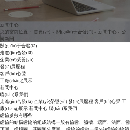
新聞中心
您的當前位置：
首頁(yè)
-
關(guān)于合發(fā)
-
新聞中心
-
公
司新聞
關(guān)于合發(fā)
走進(jìn)合發(fā)
企業(yè)榮譽(yù)
發(fā)展歷程
客戶(hù)心聲
工廠(chǎng)展示
新聞中心
聯(lián)系我們
走進(jìn)合發(fā)
企業(yè)榮譽(yù)
發(fā)展歷程
客戶(hù)心聲
工
廠(chǎng)展示
新聞中心
聯(lián)系我們
齒輪參數有哪些
齒輪的結構齒輪的組成結構一般有輪齒、齒槽、端面、法面、齒
頂圓、齒根圓、基圓和分度圓。 齒輪的齒數一個(gè)齒輪的輪齒