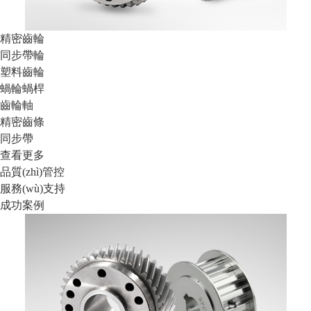
精密齒輪
同步帶輪
塑料齒輪
蝸輪蝸桿
齒輪軸
精密齒條
同步帶
查看更多
品質(zhì)管控
服務(wù)支持
成功案例