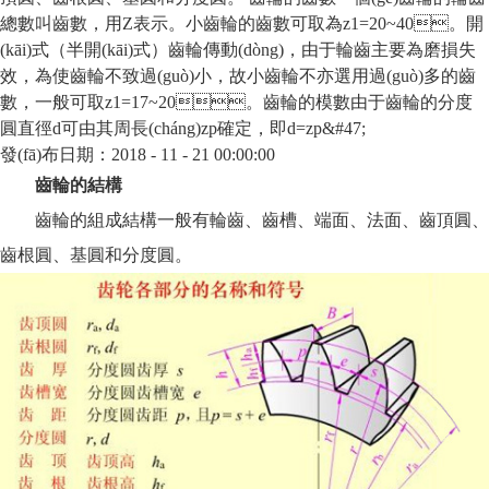
總數叫齒數，用Z表示。小齒輪的齒數可取為z1=20~40。開
(kāi)式（半開(kāi)式）齒輪傳動(dòng)，由于輪齒主要為磨損失
效，為使齒輪不致過(guò)小，故小齒輪不亦選用過(guò)多的齒
數，一般可取z1=17~20。齒輪的模數由于齒輪的分度
圓直徑d可由其周長(cháng)zp確定，即d=zp&#47;
發(fā)布日期：2018 - 11 - 21 00:00:00
齒輪的結構
齒輪的組成結構一般有輪齒、齒槽、端面、法面、齒頂圓、
齒根圓、基圓和分度圓。