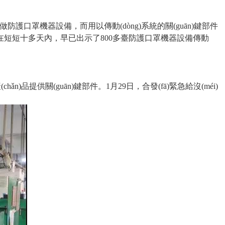
hǎn)做防護口罩機器設備，而用以傳動(dòng)系統的關(guān)鍵部件
，在短短十多天內，早已出示了800多臺防護口罩機器設備傳動
品提供關(guān)鍵部件。1月29日，合發(fā)緊急給沒(méi)