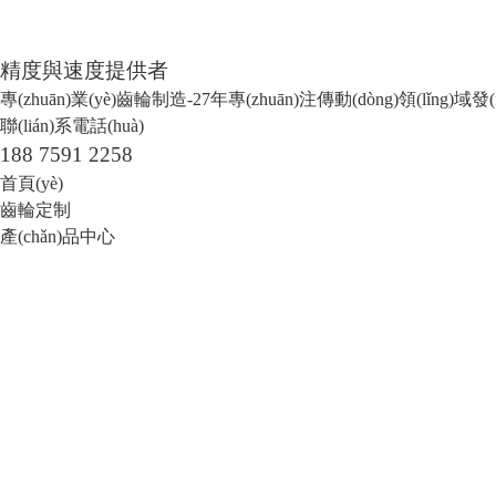
精度與速度提供者
專(zhuān)業(yè)齒輪制造-27年專(zhuān)注傳動(dòng)領(lǐng)域發(
聯(lián)系電話(huà)
188 7591 2258
首頁(yè)
齒輪定制
產(chǎn)品中心