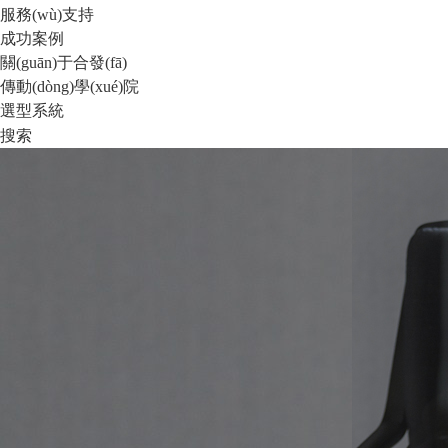
服務(wù)支持
成功案例
關(guān)于合發(fā)
傳動(dòng)學(xué)院
選型系統