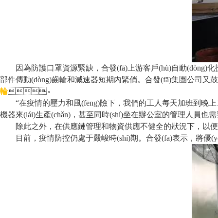
因為防護口罩資源緊缺，合發(fā)上游客戶(hù)自動(dòng)化技術(
部件傳動(dòng)齒輪和減速器短期內緊俏。合發(fā)集團公司
輪
。
“在疫情的壓力和風(fēng)險下，我們的工人每天加班到晚上10點(diǎn)多
機器來(lái)生產(chǎn)，甚至同時(shí)坐在辦公室的管理人員也需要
除此之外，在供應鏈管理和物資供應不健全的狀況下，以便連通供
目前，疫情防控仍處于嚴峻時(shí)期。合發(fā)表示，將優(yō