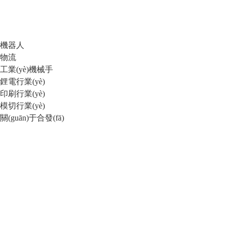
機器人
物流
工業(yè)機械手
鋰電行業(yè)
印刷行業(yè)
模切行業(yè)
關(guān)于合發(fā)