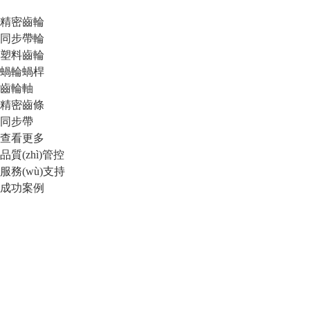
精密齒輪
同步帶輪
塑料齒輪
蝸輪蝸桿
齒輪軸
精密齒條
同步帶
查看更多
品質(zhì)管控
服務(wù)支持
成功案例